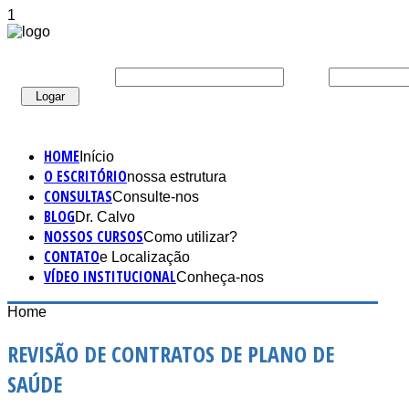
1
:
CPF/CNPJ/LOGIN
SENHA:
HOME
Início
O ESCRITÓRIO
nossa estrutura
CONSULTAS
Consulte-nos
BLOG
Dr. Calvo
NOSSOS CURSOS
Como utilizar?
CONTATO
e Localização
VÍDEO INSTITUCIONAL
Conheça-nos
Home
REVISÃO DE CONTRATOS DE PLANO DE
SAÚDE